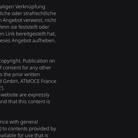
maligen Verknüpfung
iche oder strafrechtliche
em Angebot verweist, nicht
nn sie feststellt oder
 Link bereitgestellt hat,
f dieses Angebot aufheben.
copyright. Publication on
f consent for any other
 the prior written
and GmbH, ATMOCE France
).
s website are expressly
nd that this content is
ance with general
) to contents provided by
ilable for use that is