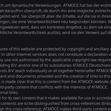
 sich um dynamische Verweisungen. ATMOCE hat bei der erst
t daraufhin überprüft, ob durch ihn eine mögliche zivilrechtl
elöst wird. Sie überprüft aber die Inhalte, auf die sie in ihr
ngen, die eine Verantwortlichkeit neu begründen könnten. We
gewiesen wird, dass ein konkretes Angebot, zu dem sie einen
rechtliche Verantwortlichkeit auslöst, wird sie den Verweis au
ures of this website are protected by copyright and ancillary 
in other Internet services does not constitute a declaration o
Any use not authorised by the applicable copyright law requires
lding B.V. and/or one of its subsidiaries ATMOCE Deutschl
s B.V. (each individually or all together hereinafter ‘ATMOCE’
ntent and documents provided and the creation of links to thi
t is made clear that this is content from the ATMOCE website a
rd-party content that conflicts with the interests of ATMOCE.
rnal links:
for its own content that it makes available for use in accord
 contents are to be distinguished from cross-references (links
gh the cross-reference, ATMOCE makes third-party content ava