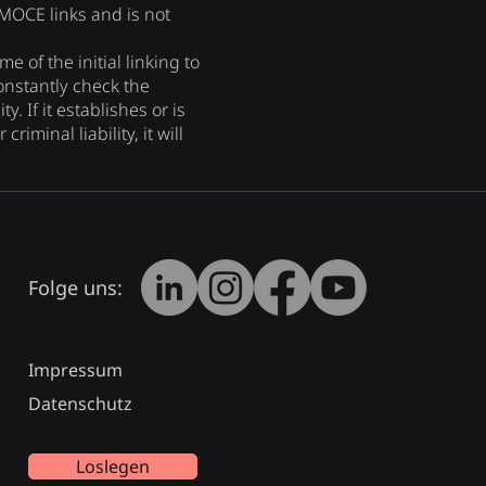
TMOCE links and is not
 of the initial linking to
constantly check the
y. If it establishes or is
riminal liability, it will
Folge uns:
Impressum
Datenschutz
Loslegen