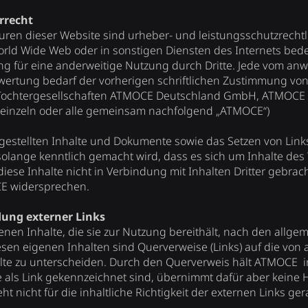
rrecht
turen dieser Website sind urheber- und leistungsschutzrechtl
orld Wide Web oder in sonstigen Diensten des Internets bed
ng für eine anderweitige Nutzung durch Dritte. Jede vom a
wertung bedarf der vorherigen schriftlichen Zustimmung vo
r Tochtergesellschaften ATMOCE Deutschland GmbH, ATMOCE
e einzeln oder alle gemeinsam nachfolgend „ATMOCE“)
tgestellten Inhalte und Dokumente sowie das Setzen von Link
solange kenntlich gemacht wird, dass es sich um Inhalte des
ese Inhalte nicht in Verbindung mit Inhalten Dritter gebrac
E widersprechen.
ung externer Links
enen Inhalte, die sie zur Nutzung bereithält, nach den allg
iesen eigenen Inhalten sind Querverweise (Links) auf die von
lte zu unterscheiden. Durch den Querverweis hält ATMOCE i
ie als Link gekennzeichnet sind, übernimmt dafür aber keine
t nicht für die inhaltliche Richtigkeit der externen Links ger