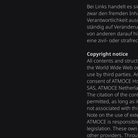
Bei Links handelt es
zwar den fremden Inhal
Verantwortlichkeit ausg
ständig auf Veränderu
von anderen darauf hin
eine zivil- oder straf
Copyright notice
All contents and struct
the World Wide Web or 
use by third parties. 
consent of ATMOCE Ho
SAS, ATMOCE Netherland
The citation of the co
permitted, as long as i
not associated with thi
Note on the use of exte
ATMOCE is responsible 
legislation. These own
other providers. Throu