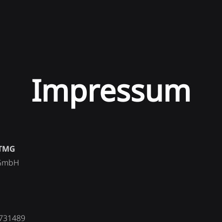
Impressum
 TMG
 GmbH
 731489