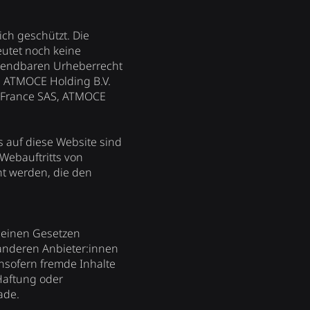
ich geschützt. Die
eutet noch keine
nwendbaren Urheberrecht
n ATMOCE Holding B.V.
 France SAS, ATMOCE
s auf diese Website sind
 Webauftritts von
ht werden, die den
emeinen Gesetzen
 anderen Anbieter:innen
nsofern fremde Inhalte
 Haftung oder
ade.